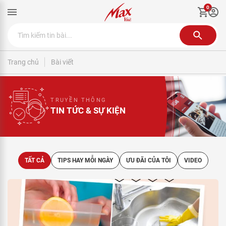
0
Trang chủ
Bài viết
TRUYỀN THÔNG
TIN TỨC & SỰ KIỆN
TẤT CẢ
TIPS HAY MỖI NGÀY
ƯU ĐÃI CỦA TÔI
VIDEO