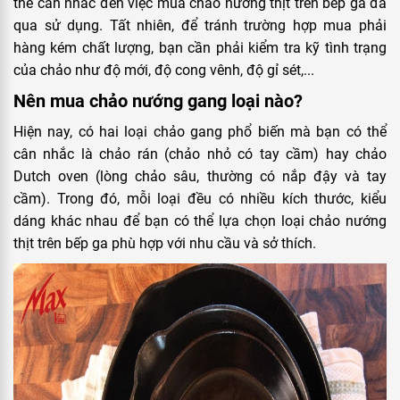
thể cân nhắc đến việc mua chảo nướng thịt trên bếp ga đã
qua sử dụng. Tất nhiên, để tránh trường hợp mua phải
hàng kém chất lượng, bạn cần phải kiểm tra kỹ tình trạng
của chảo như độ mới, độ cong vênh, độ gỉ sét,...
Nên mua chảo nướng gang loại nào?
Hiện nay, có hai loại chảo gang phổ biến mà bạn có thể
cân nhắc là chảo rán (chảo nhỏ có tay cầm) hay chảo
Dutch oven (lòng chảo sâu, thường có nắp đậy và tay
cầm). Trong đó, mỗi loại đều có nhiều kích thước, kiểu
dáng khác nhau để bạn có thể lựa chọn loại chảo nướng
thịt trên bếp ga phù hợp với nhu cầu và sở thích.