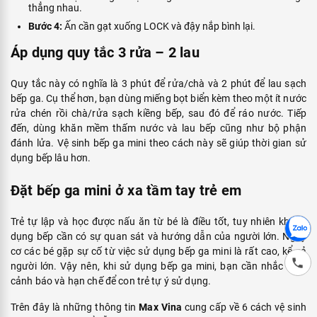
thẳng nhau.
Bước 4:
Ấn cần gạt xuống LOCK và đậy nắp bình lại.
Áp dụng quy tắc 3 rửa – 2 lau
Quy tắc này có nghĩa là 3 phút để rửa/chà và 2 phút để lau sạch
bếp ga. Cụ thể hơn, bạn dùng miếng bọt biển kèm theo một ít nước
rửa chén rồi chà/rửa sạch kiềng bếp, sau đó để ráo nước. Tiếp
đến, dùng khăn mềm thấm nước và lau bếp cũng như bộ phận
đánh lửa. Vệ sinh bếp ga mini theo cách này sẽ giúp thời gian sử
dụng bếp lâu hơn.
Đặt bếp ga mini ở xa tầm tay trẻ em
Trẻ tự lập và học được nấu ăn từ bé là điều tốt, tuy nhiên khi sử
dụng bếp cần có sự quan sát và hướng dẫn của người lớn. Nguy
cơ các bé gặp sự cố từ việc sử dụng bếp ga mini là rất cao, kể cả
người lớn. Vậy nên, khi sử dụng bếp ga mini, bạn cần nhắc nhở,
cảnh báo và hạn chế để con trẻ tự ý sử dụng.
Trên đây là những thông tin
Max Vina
cung cấp về 6 cách vệ sinh