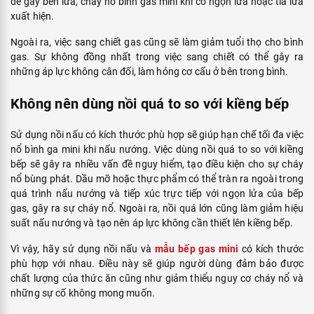
dễ gây bén lửa, cháy nổ bình gas mini khi có ngọn lửa hoặc tia lửa
xuất hiện.
Ngoài ra, việc sang chiết gas cũng sẽ làm giảm tuổi thọ cho bình
gas. Sự không đồng nhất trong việc sang chiết có thể gây ra
những áp lực không cân đối, làm hỏng cơ cấu ở bên trong bình.
Không nên dùng nồi quá to so với kiềng bếp
Sử dụng nồi nấu có kích thước phù hợp sẽ giúp hạn chế tối đa việc
nổ bình ga mini khi nấu nướng. Việc dùng nồi quá to so với kiềng
bếp sẽ gây ra nhiều vấn đề nguy hiểm, tạo điều kiện cho sự cháy
nổ bùng phát. Dầu mỡ hoặc thực phẩm có thể tràn ra ngoài trong
quá trình nấu nướng và tiếp xúc trực tiếp với ngọn lửa của bếp
gas, gây ra sự cháy nổ. Ngoài ra, nồi quá lớn cũng làm giảm hiệu
suất nấu nướng và tạo nên áp lực không cần thiết lên kiềng bếp.
Vì vậy, hãy sử dụng nồi nấu và
mẫu bếp gas mini
có kích thước
phù hợp với nhau. Điều này sẽ giúp người dùng đảm bảo được
chất lượng của thức ăn cũng như giảm thiểu nguy cơ cháy nổ và
những sự cố không mong muốn.