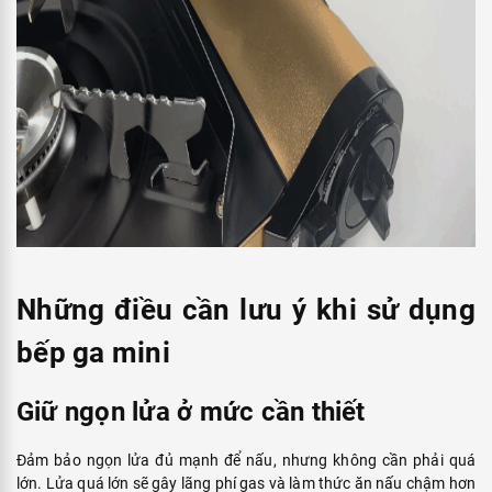
vậy cần vệ sinh bếp đúng cách để duy trì độ bền và sự hoạt động
hiệu quả.
Sử dụng bình gas mới, không đổ lại
Hãy chỉ sử dụng bình gas mini mới, còn nguyên niêm phong. Đừng
tái sử dụng hoặc sang chiết lại để đảm bảo an toàn.
Không đun lâu quá
Bếp gas mini có diện tích nhỏ, nên tránh đun nấu quá lâu hoặc
đun nhiều bếp gần nhau, để tránh tăng áp suất trong bình gas
mini và nguy cơ cháy nổ.
Sử dụng dụng cụ nấu vừa vặn
Hãy sử dụng dụng cụ nấu có kích thước vừa vặn, tránh để đáy
dụng cụ chạm vào bình gas mini và ngọn lửa để đảm bảo an toàn.