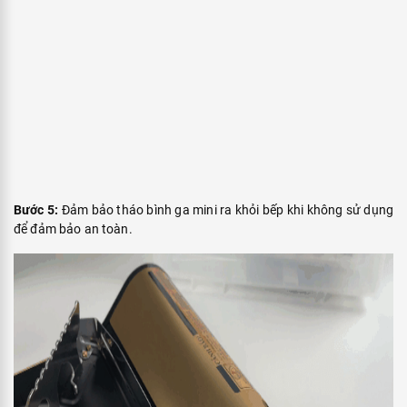
Giữ ngọn lửa ở mức cần thiết
Đảm bảo ngọn lửa đủ mạnh để nấu, nhưng không cần phải quá
lớn. Lửa quá lớn sẽ gây lãng phí gas và làm thức ăn nấu chậm hơn
vì nhiệt không tập trung đều.
Tránh bật, tắt bếp thường xuyên
Việc thường xuyên bật, tắt bếp gas gây lãng phí gas và cũng làm
giảm tuổi thọ của bếp ga mini.
Lấy bình gas ra sau khi nấu
Khi không sử dụng, hãy lấy bình gas mini ra khỏi bếp và đậy nắp.
Bảo quản bình ở nơi thoáng mát, không quá 40°C.
Vệ sinh định kỳ
Bếp gas mini sẽ dễ bám bụi bẩn và dầu mỡ khi sử dụng lâu ngày, vì