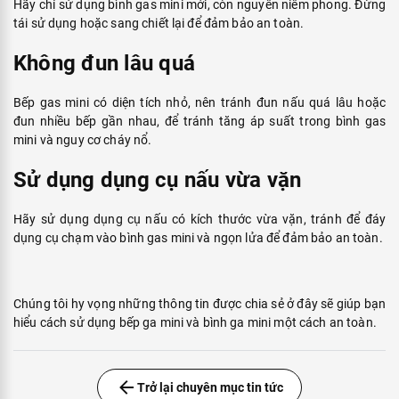
Mách bạn cách chọn thịt bò ngon đúng
chuẩn!
5 bước sử dụng bếp ga mini an toàn, tiết
kiệm gas
Bí quyết cho bữa tiệc nướng thơm ngon,
tròn vị!