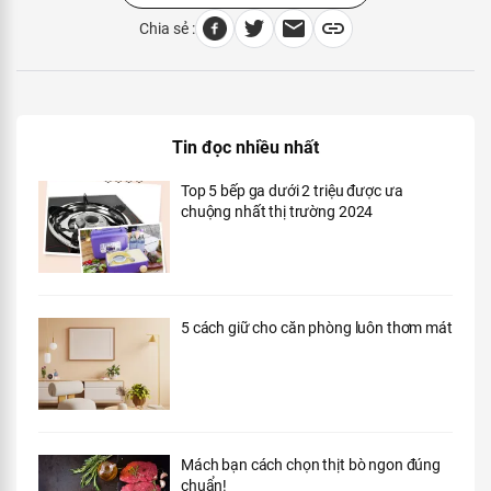
ĐĂNG KÝ NGAY
CÔNG TY TNHH DAESUN VINA
Lô đất CN5.1B, khu công nghiệp Đình Vũ,
MST:
Phường Đông Hải, Thành phố Hải Phòng, Việt
0201609200
Nam
Cấp ngày 06/01/2015
Tại Sở Kế Hoạch & Đầu Tư TP Hải Phòng
096 224 7455
info@maxvina.vn