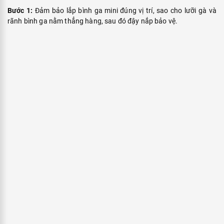
Bước 1:
Đảm bảo lắp bình ga mini đúng vị trí, sao cho lưỡi gà và
rãnh bình ga nằm thẳng hàng, sau đó đậy nắp bảo vệ.
Bước 2:
Gạt thanh gạt xuống vị trí LOCK.