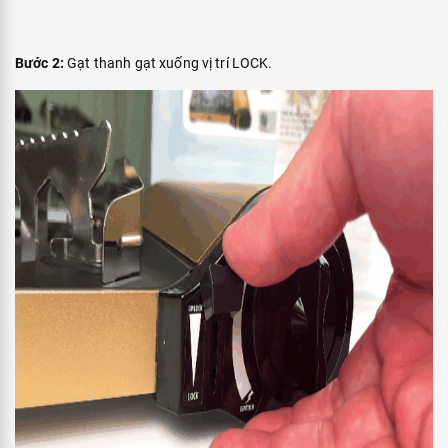
Bước 3:
Nhấn và xoay núm vặn ngược chiều kim đồng hồ đến vị trí
ON (hoặc IGNITION), khi nghe thấy tiếng “tách” và thấy lửa bắt
cháy. Sau đó, xoay núm vặn để điều chỉnh kích thước ngọn lửa
theo mong muốn.