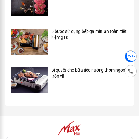
THÔNG TIN CÔNG TY
Giới thiệu công ty
Liên hệ
Blog
Câu hỏi thường gặp
Giải quyết khiếu nại
Hướng dẫn thanh toán VNPAY
CHÍNH SÁCH
Điều khoản dich vụ
Chính sách bảo mật
Chính sách thanh toán
Chính sách bảo hành
Chính sách đổi trả
Chính sách kiểm hàng
Chính sách bảo mật thông tin thanh toán
Chính sách giao hàng
THEO DÕI CHÚNG TÔI