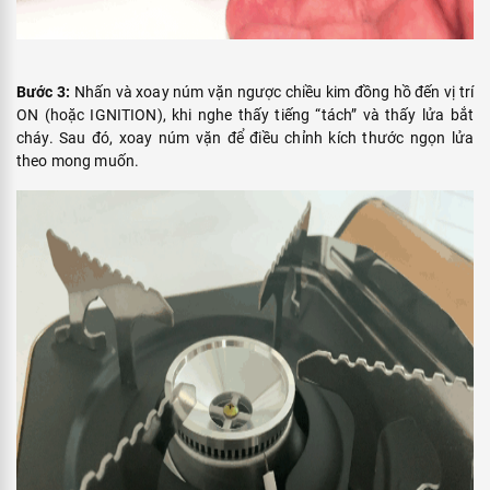
Bước 4:
Khi hoàn thành nấu nướng, hãy xoay núm vặn theo chiều
kim đồng hồ đến vị trí OFF để tắt bếp; sau đó gạt thanh gạt về vị trí
UNLOCK.
Bước 5:
Đảm bảo tháo bình ga mini ra khỏi bếp khi không sử dụng
để đảm bảo an toàn.