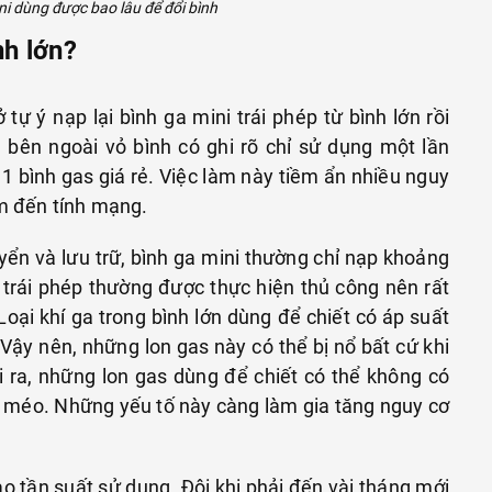
ni dùng được bao lâu để đổi bình
nh lớn?
tự ý nạp lại bình ga mini trái phép từ bình lớn rồi
 bên ngoài vỏ bình có ghi rõ chỉ sử dụng một lần
1 bình gas giá rẻ. Việc làm này tiềm ẩn nhiều nguy
ểm đến tính mạng.
ển và lưu trữ, bình ga mini thường chỉ nạp khoảng
 trái phép thường được thực hiện thủ công nên rất
oại khí ga trong bình lớn dùng để chiết có áp suất
 Vậy nên, những lon gas này có thể bị nổ bất cứ khi
 ra, những lon gas dùng để chiết có thể không có
p méo. Những yếu tố này càng làm gia tăng nguy cơ
o tần suất sử dụng. Đôi khi phải đến vài tháng mới