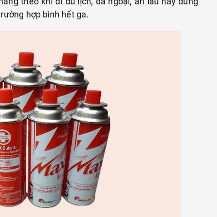
ang theo khi đi du lịch, dã ngoại, ăn lẩu hay dùng
 trường hợp bình hết ga.