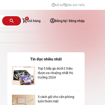
Hỗ trợ
096 224 7455
0
Giỏ hàng
Đăng ký/
Đăng nhập
Tin đọc nhiều nhất
Top 5 bếp ga dưới 2 triệu
được ưa chuộng nhất thị
KHÒ GA MINI
trường 2024
ịt Hàn Quốc
ớng
5 cách giữ cho căn phòng
luôn thơm mát