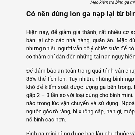
Mẹo kiểm tra bình ga mi
Có nên dùng lon ga nạp lại từ bì
Hiện nay, để giảm giá thành, rất nhiều cơ sở 
bán lại cho các nhà hàng, quán ăn. Mặc dù
nhưng nhiều người vẫn cố ý chiết suất để có 
cơ thậm chí dẫn đến những tai nạn nguy hi
Để đảm bảo an toàn trong quá trình vận chuy
85% thể tích lon. Tuy nhiên, những bình nạp
khó để kiểm soát được lượng ga bên trong. L
gấp 2 – 3 lần so với loại dùng cho bình mini.
nào trong lúc vận chuyển và sử dụng. Ngoài
nguồn gốc rõ ràng, bị xuống cấp, han gỉ, mó
nổ bình cao hơn.
Bình ga mini dùng được bao lâu phụ thuộc và