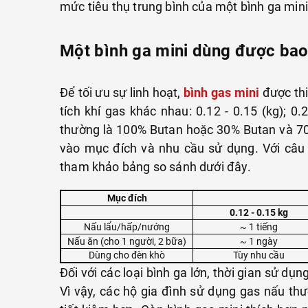
mức tiêu thụ trung bình của một bình ga min
Bếp ga hồng ngoại mini
Một bình ga mini dùng được bao
Để tối ưu sự linh hoạt,
bình gas mini
được thi
tích khí gas khác nhau: 0.12 - 0.15 (kg); 0.
PHỤ KIỆN DÃ NGOẠI
NƯỚC HOA XỊT 
thường là 100% Butan hoặc 30% Butan và 70
vào mục đích và nhu cầu sử dụng. Với câu 
tham khảo bảng so sánh dưới đây.
Mục đích
0.12 - 0.15 kg
Nấu lẩu/hấp/nướng
~ 1 tiếng
Nấu ăn (cho 1 người, 2 bữa)
~ 1 ngày
Dùng cho đèn khò
Tùy nhu cầu
Đối với các loại bình ga lớn, thời gian sử dụ
Vì vậy, các hộ gia đình sử dụng gas nấu thư