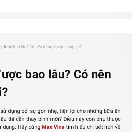
g được bao lâu? Có nên dùng lon gas nạp lại?
được bao lâu? Có nên
i?
I DU LỊCH
BẾP NƯỚNG, BẾP LẨU
NỒI & CHẢO
Nồi lẩu
Chảo nướng th
sử dụng bởi sự gọn nhẹ, tiện lợi cho những bữa ăn
Chảo Gang Nư
lâu thì cần thay bình mới? Điều này còn phụ thuộc
sử dụng. Hãy cùng
Max Vina
tìm hiểu chi tiết hơn về