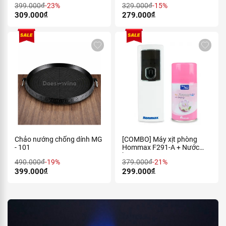
399.000
đ
-23%
329.000
đ
-15%
309.000
đ
279.000
đ
Chảo nướng chống dính MG
[COMBO] Máy xịt phòng
- 101
Hommax F291-A + Nước
hoa
490.000
đ
-19%
379.000
đ
-21%
399.000
đ
299.000
đ