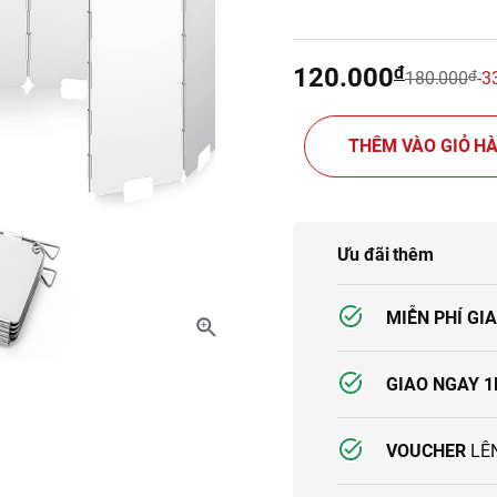
120.000
đ
180.000
đ
-3
THÊM VÀO GIỎ H
PHÒNG
THIẾT BỊ SƯỞI ẤM
BÌNH GA MIN
Ưu đãi thêm
MIỄN PHÍ GI
GIAO NGAY 1
VOUCHER
LÊN