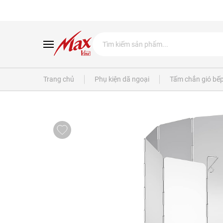
Trang chủ
Phụ kiện dã ngoại
Tấm chắn gió bế
BẾP GA MINI
BẾP GA DÃ NGOẠ
MINI
Bếp ga siêu nhỏ
Bếp ga công suất lớn
Bếp ga mini inox
Bếp ga phủ sứ
Bếp ga cao cấp