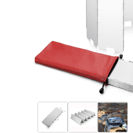
Bếp ga hồng ngoại mini
PHỤ KIỆN DÃ NGOẠI
NƯỚC HOA XỊT 