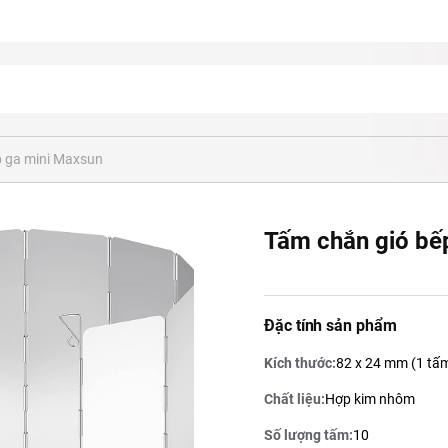
p ga mini Maxsun
Tấm chắn gió bế
I DU LỊCH
BẾP NƯỚNG, BẾP LẨU
NỒI & CHẢO
Đặc tính sản phẩm
Nồi lẩu
Kích thước:
82 x 24 mm (1 tấ
Chảo nướng th
Chảo Gang Nư
Chất liệu:
Hợp kim nhôm
Số lượng tấm:
10