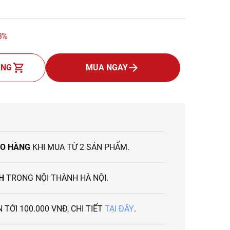
3%
ÀNG
MUA NGAY
I
AO HÀNG
KHI MUA TỪ 2 SẢN PHẨM.
H
TRONG NỘI THÀNH HÀ NỘI.
 TỚI 100.000 VNĐ, CHI TIẾT
TẠI ĐÂY
.