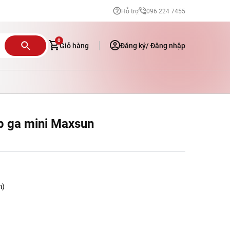
Hỗ trợ
096 224 7455
0
Giỏ hàng
Đăng ký/
Đăng nhập
p ga mini Maxsun
KHÒ GA MINI
m)
ịt Hàn Quốc
ớng