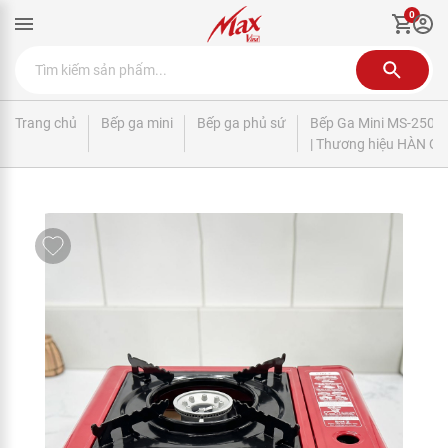
0
Trang chủ
Bếp ga mini
Bếp ga phủ sứ
Bếp Ga Mini MS-250 -
| Thương hiệu HÀN Q