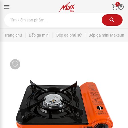
0
Trang chủ
Bếp ga mini
Bếp ga phủ sứ
Bếp ga mini Maxsun 