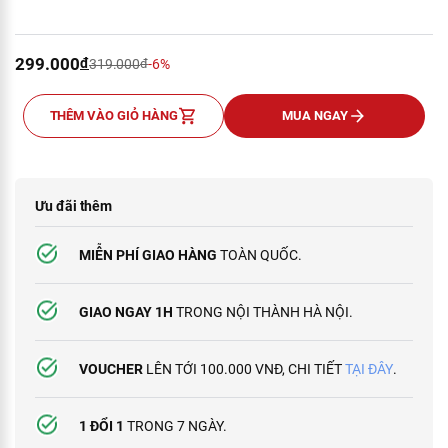
299.000
đ
319.000
đ
-6%
Ưu đãi thêm
MIỄN PHÍ GIAO HÀNG
TOÀN QUỐC.
GIAO NGAY 1H
TRONG NỘI THÀNH HÀ NỘI.
THÊM VÀO GIỎ HÀNG
MUA NGAY
VOUCHER
LÊN TỚI 100.000 VNĐ, CHI TIẾT
TẠI ĐÂY
.
1 ĐỔI 1
TRONG 7 NGÀY.